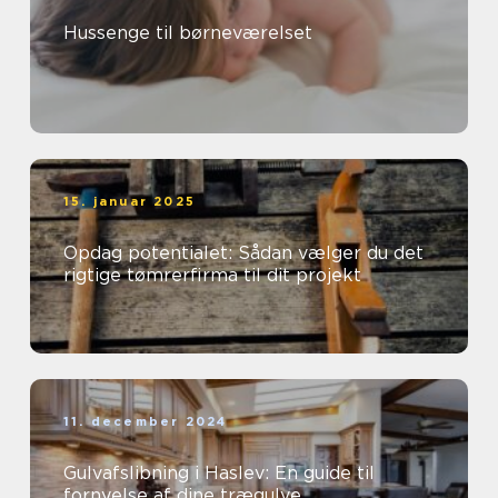
Hussenge til børneværelset
15. januar 2025
Opdag potentialet: Sådan vælger du det
rigtige tømrerfirma til dit projekt
11. december 2024
Gulvafslibning i Haslev: En guide til
fornyelse af dine trægulve