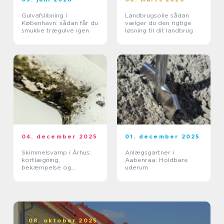
Gulvafslibning i
Landbrugsolie sådan
København: sådan får du
vælger du den rigtige
smukke trægulve igen
løsning til dit landbrug
04. december 2025
01. december 2025
Skimmelsvamp i Århus:
Anlægsgartner i
kortlægning,
Aabenraa: Holdbare
bekæmpelse og
uderum
forebyggelse
08. oktober 2025