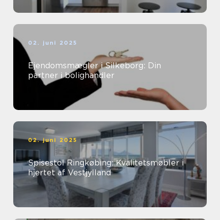
02. juni 2025
Ejendomsmægler i Silkeborg: Din
partner i bolighandler
02. juni 2025
Spisestol Ringkøbing: Kvalitetsmøbler i
hjertet af Vestjylland