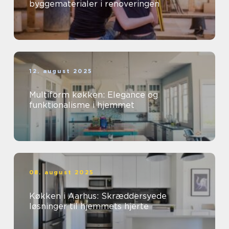
byggematerialer i renoveringen
12. august 2025
Multiform køkken: Elegance og
funktionalisme i hjemmet
08. august 2025
Køkken i Aarhus: Skræddersyede
løsninger til hjemmets hjerte