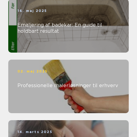
16. maj 2025
Emaljering af badekar: En guide til
holdbart resultat
02. maj 2025
Professionelle malerløsninger til erhverv
14. marts 2025