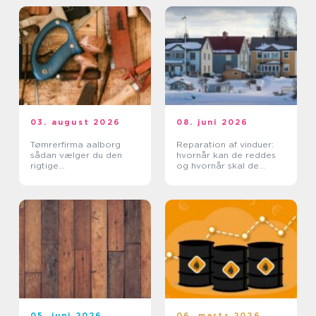
03. august 2026
08. juni 2026
Tømrerfirma aalborg
Reparation af vinduer:
sådan vælger du den
hvornår kan de reddes
rigtige
og hvornår skal de
samarbejdspartner
skiftes?
05. juni 2026
06. marts 2026