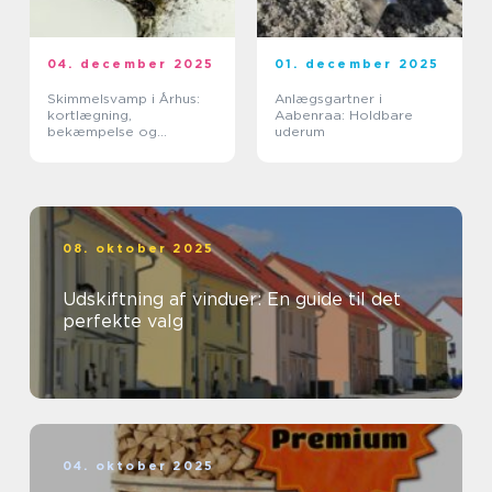
04. december 2025
01. december 2025
Skimmelsvamp i Århus:
Anlægsgartner i
kortlægning,
Aabenraa: Holdbare
bekæmpelse og
uderum
forebyggelse
08. oktober 2025
Udskiftning af vinduer: En guide til det
perfekte valg
04. oktober 2025