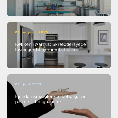
08. august 2025
Køkken i Aarhus: Skræddersyede
løsninger til hjemmets hjerte
02. juni 2025
Ejendomsmægler i Silkeborg: Din
partner i bolighandler