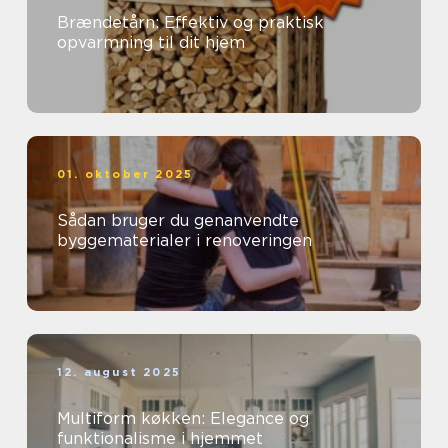
Brændetårn: Effektiv og praktisk
opvarmning til dit hjem
01. oktober 2025
Sådan bruger du genanvendte
byggematerialer i renoveringen
12. august 2025
Multiform køkken: Elegance og
funktionalisme i hjemmet