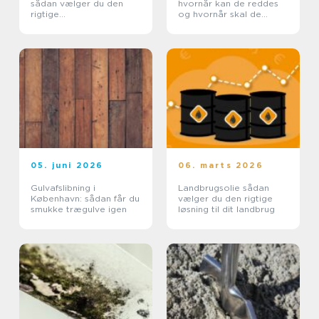
sådan vælger du den
hvornår kan de reddes
rigtige
og hvornår skal de
samarbejdspartner
skiftes?
05. juni 2026
06. marts 2026
Gulvafslibning i
Landbrugsolie sådan
København: sådan får du
vælger du den rigtige
smukke trægulve igen
løsning til dit landbrug