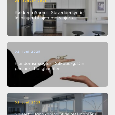
08. august 2025
Køkken i Aarhus: Skræddersyede
løsninger til hjemmets hjerte
02. juni 2025
Ejendomsmægler i Silkeborg: Din
partner i bolighandler
02. juni 2025
Spisestol Ringkøbing: Kvalitetsmøbler i