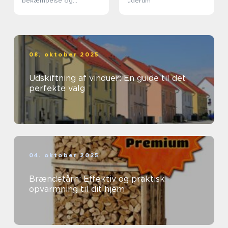
bekæmpelse og
uderum
forebyggelse
08. oktober 2025
Udskiftning af vinduer: En guide til det
perfekte valg
04. oktober 2025
Brændetårn: Effektiv og praktisk
opvarmning til dit hjem