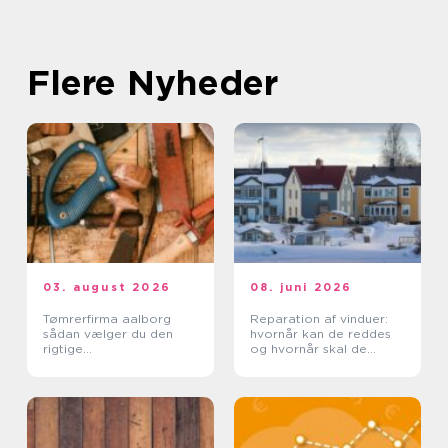
Flere Nyheder
03. august 2026
08. juni 2026
Tømrerfirma aalborg
Reparation af vinduer:
sådan vælger du den
hvornår kan de reddes
rigtige
og hvornår skal de
samarbejdspartner
skiftes?