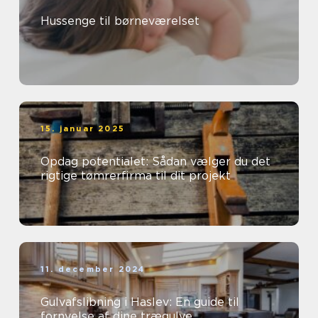
Hussenge til børneværelset
15. januar 2025
Opdag potentialet: Sådan vælger du det
rigtige tømrerfirma til dit projekt
11. december 2024
Gulvafslibning i Haslev: En guide til
fornyelse af dine trægulve