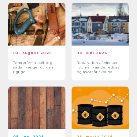
03. august 2026
08. juni 2026
Tømrerfirma aalborg
Reparation af vinduer:
sådan vælger du den
hvornår kan de reddes
rigtige
og hvornår skal de
samarbejdspartner
skiftes?
05. juni 2026
06. marts 2026