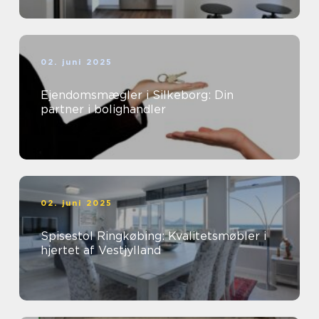
02. juni 2025
Ejendomsmægler i Silkeborg: Din
partner i bolighandler
02. juni 2025
Spisestol Ringkøbing: Kvalitetsmøbler i
hjertet af Vestjylland