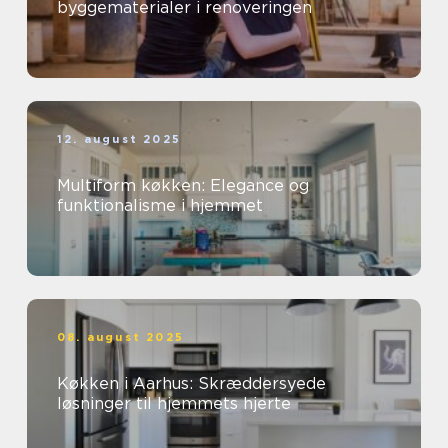
byggematerialer i renoveringen
12. august 2025
Multiform køkken: Elegance og
funktionalisme i hjemmet
08. august 2025
Køkken i Aarhus: Skræddersyede
løsninger til hjemmets hjerte