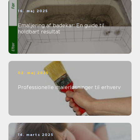
16. maj 2025
Emaljering af badekar: En guide til
holdbart resultat
02. maj 2025
Professionelle malerløsninger til erhverv
14. marts 2025