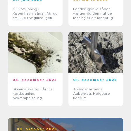
Gulvafslibning i
Landbrugsolie sådan
København: sådan får du
vælger du den rigtige
smukke trægulve igen
løsning til dit landbrug
04. december 2025
01. december 2025
Skimmelsvamp i Århus:
Anlægsgartner i
kortlægning,
Aabenraa: Holdbare
bekæmpelse og
uderum
forebyggelse
08. oktober 2025