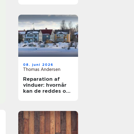
rigtige
samarbejdspartner
08. juni 2026
Thomas Andersen
Reparation af
vinduer: hvornår
kan de reddes og
hvornår skal de
skiftes?