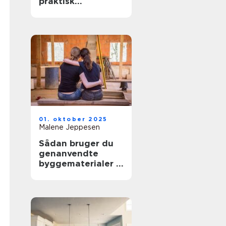
praktisk
opvarmning til dit
hjem
01. oktober 2025
Malene Jeppesen
Sådan bruger du
genanvendte
byggematerialer i
renoveringen