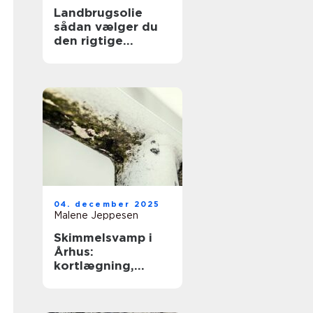
Landbrugsolie
sådan vælger du
den rigtige
løsning til dit
landbrug
04. december 2025
Malene Jeppesen
Skimmelsvamp i
Århus:
kortlægning,
bekæmpelse og
forebyggelse