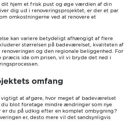
dit hjem et frisk pust og øge værdien af din
er dig ud i renoveringsprojektet, er der et par
e om omkostningerne ved at renovere et
lse kan variere betydeligt afhængigt af flere
nkluderer størrelsen på badeværelset, kvaliteten af
f renoveringen og den regionale beliggenhed. For
 præcis ide om prisen, vil vi bryde det ned i
eringsprocessen.
jektets omfang
 vigtigt at afgøre, hvor meget af badeværelset
il du blot foretage mindre ændringer som nye
er er du på udkig efter en komplet ombygning?
eringen er, desto mere vil det sandsynligvis