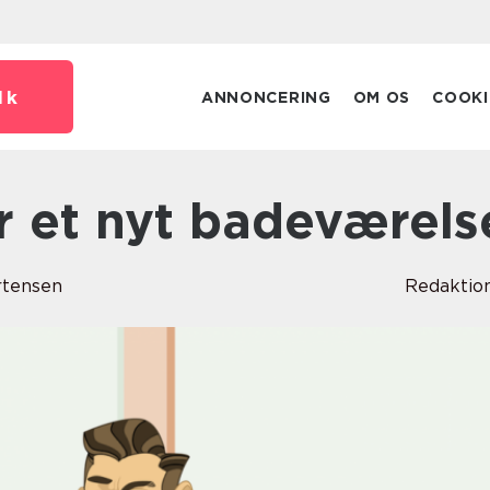
dk
ANNONCERING
OM OS
COOKI
er et nyt badeværels
rtensen
Redaktio