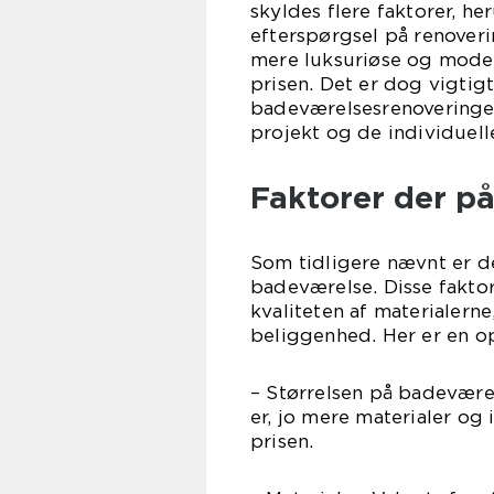
skyldes flere faktorer, h
efterspørgsel på renoverin
mere luksuriøse og moder
prisen. Det er dog vigti
badeværelsesrenoveringer
projekt og de individuell
Faktorer der på
Som tidligere nævnt er der
badeværelse. Disse faktor
kvaliteten af materialern
beliggenhed. Her er en ops
– Størrelsen på badeværel
er, jo mere materialer og
prisen.