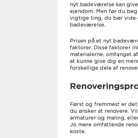
nyt badeværelse kan give 
ejendom. Men før du begiv
vigtige ting, du bør vid
badeværelse.
Prisen på et nyt badevære
faktorer. Disse faktorer i
materialerne, omfanget a
at kunne give dig en mere
forskellige dele af renov
Renoveringspro
Først og fremmest er det
du ønsker at renovere. V
armaturer og maling, ell
Jo mere omfattende renov
koste.