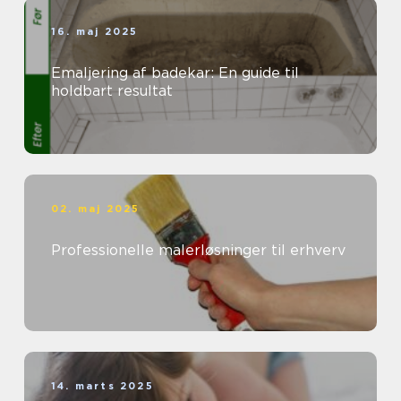
16. maj 2025
Emaljering af badekar: En guide til
holdbart resultat
02. maj 2025
Professionelle malerløsninger til erhverv
14. marts 2025