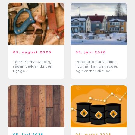
03. august 2026
08. juni 2026
Tømrerfirma aalborg
Reparation af vinduer:
sådan vælger du den
hvornår kan de reddes
rigtige
og hvornår skal de
samarbejdspartner
skiftes?
05. juni 2026
06. marts 2026