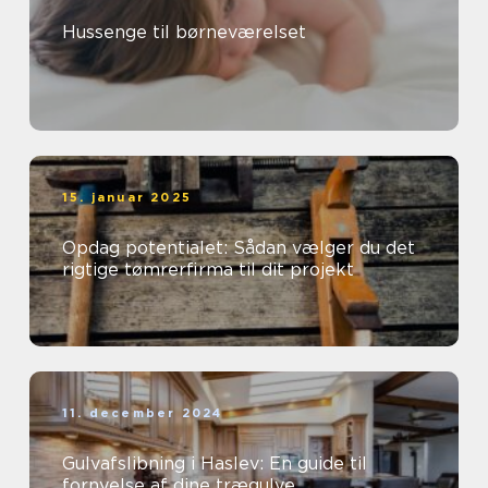
Hussenge til børneværelset
15. januar 2025
Opdag potentialet: Sådan vælger du det
rigtige tømrerfirma til dit projekt
11. december 2024
Gulvafslibning i Haslev: En guide til
fornyelse af dine trægulve