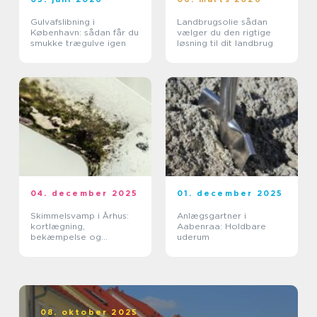
Gulvafslibning i
Landbrugsolie sådan
København: sådan får du
vælger du den rigtige
smukke trægulve igen
løsning til dit landbrug
04. december 2025
01. december 2025
Skimmelsvamp i Århus:
Anlægsgartner i
kortlægning,
Aabenraa: Holdbare
bekæmpelse og
uderum
forebyggelse
08. oktober 2025