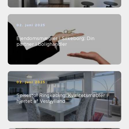
02. juni 2025
Ejendomsmægler i Silkeborg: Din
partner i bolighandler
02. juni 2025
Spisestol Ringkøbing: Kvalitetsmøbler i
hjertet af Vestjylland