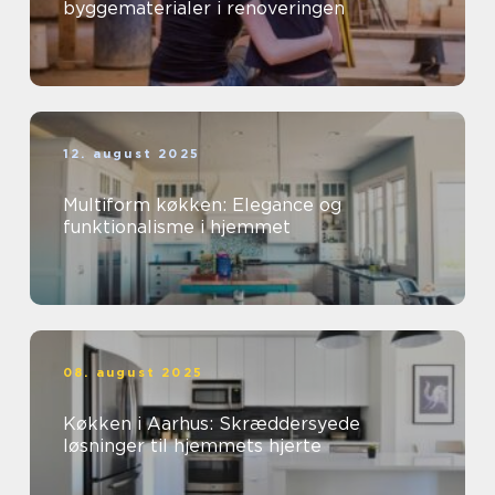
byggematerialer i renoveringen
12. august 2025
Multiform køkken: Elegance og
funktionalisme i hjemmet
08. august 2025
Køkken i Aarhus: Skræddersyede
løsninger til hjemmets hjerte