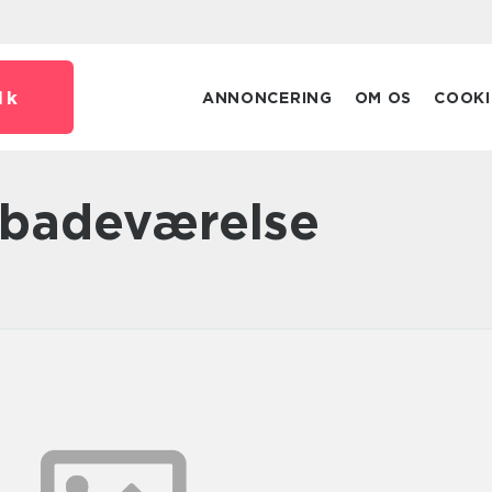
dk
ANNONCERING
OM OS
COOKI
il badeværelse