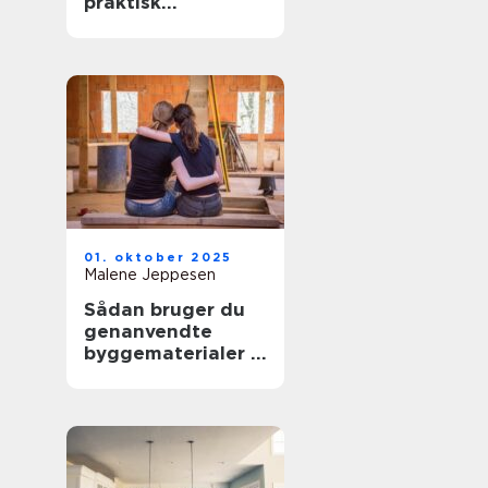
praktisk
opvarmning til dit
hjem
01. oktober 2025
Malene Jeppesen
Sådan bruger du
genanvendte
byggematerialer i
renoveringen