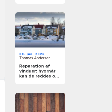
rigtige
samarbejdspartner
08. juni 2026
Thomas Andersen
Reparation af
vinduer: hvornår
kan de reddes og
hvornår skal de
skiftes?