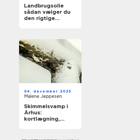
Landbrugsolie
sådan vælger du
den rigtige
løsning til dit
landbrug
04. december 2025
Malene Jeppesen
Skimmelsvamp i
Århus:
kortlægning,
bekæmpelse og
forebyggelse