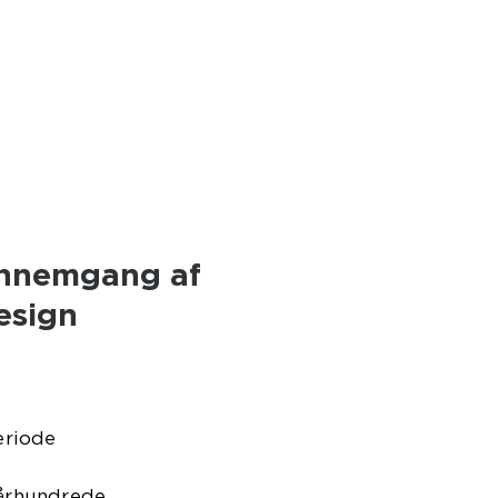
gennemgang af
esign
eriode
 århundrede