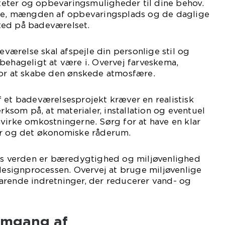
liteter og opbevaringsmuligheder til dine behov.
ere, mængden af opbevaringsplads og de daglige
 sted på badeværelset.
deværelse skal afspejle din personlige stil og
behageligt at være i. Overvej farveskema,
for at skabe den ønskede atmosfære.
 et badeværelsesprojekt kræver en realistisk
som på, at materialer, installation og eventuel
virke omkostningerne. Sørg for at have en klar
er og det økonomiske råderum.
ens verden er bæredygtighed og miljøvenlighed
 designprocessen. Overvej at bruge miljøvenlige
arende indretninger, der reducerer vand- og
emgang af