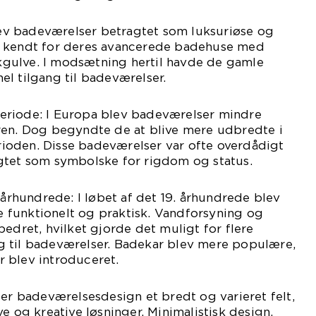
blev badeværelser betragtet som luksuriøse og
r kendt for deres avancerede badehuse med
gulve. I modsætning hertil havde de gamle
l tilgang til badeværelser.
eriode: I Europa blev badeværelser mindre
ren. Dog begyndte de at blive mere udbredte i
oden. Disse badeværelser var ofte overdådigt
gtet som symbolske for rigdom og status.
 århundrede: I løbet af det 19. århundrede blev
funktionelt og praktisk. Vandforsyning og
bedret, hvilket gjorde det muligt for flere
 til badeværelser. Badekar blev mere populære,
 blev introduceret.
 er badeværelsesdesign et bredt og varieret felt,
e og kreative løsninger. Minimalistisk design,