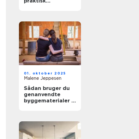
praktisk
opvarmning til dit
hjem
01. oktober 2025
Malene Jeppesen
Sådan bruger du
genanvendte
byggematerialer i
renoveringen