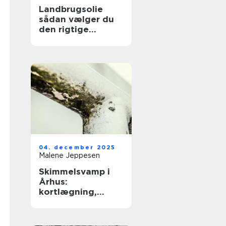
Landbrugsolie
sådan vælger du
den rigtige
løsning til dit
landbrug
04. december 2025
Malene Jeppesen
Skimmelsvamp i
Århus:
kortlægning,
bekæmpelse og
forebyggelse