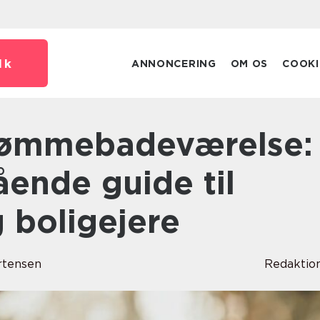
dk
ANNONCERING
OM OS
COOKI
ende guide til
 boligejere
rtensen
Redaktio