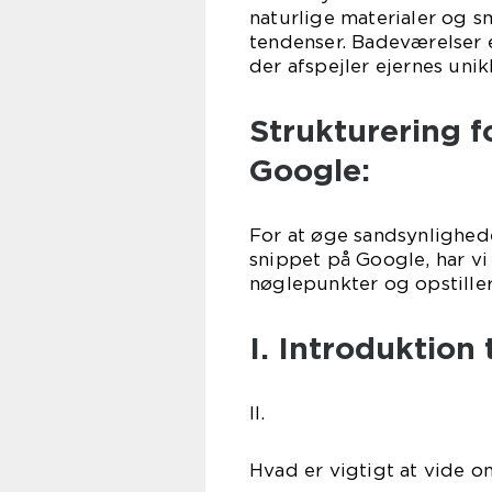
naturlige materialer og s
tendenser. Badeværelser e
der afspejler ejernes unikk
Strukturering f
Google:
For at øge sandsynlighede
snippet på Google, har v
nøglepunkter og opstille
I. Introduktion
II.
Hvad er vigtigt at vide 