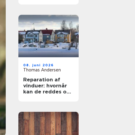
rigtige
samarbejdspartner
08. juni 2026
Thomas Andersen
Reparation af
vinduer: hvornår
kan de reddes og
hvornår skal de
skiftes?