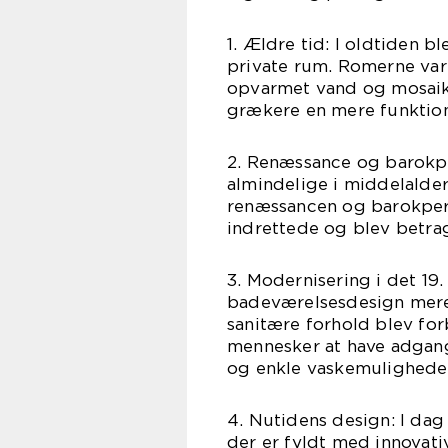
1. Ældre tid: I oldtiden 
private rum. Romerne va
opvarmet vand og mosaik
grækere en mere funktione
2. Renæssance og barokp
almindelige i middelalde
renæssancen og barokperi
indrettede og blev betra
3. Modernisering i det 19.
badeværelsesdesign mere 
sanitære forhold blev for
mennesker at have adgang
og enkle vaskemuligheder
4. Nutidens design: I dag
der er fyldt med innovativ