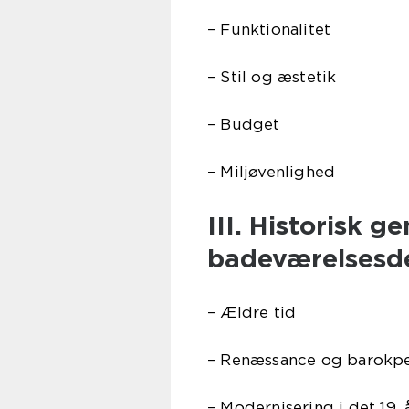
– Funktionalitet
– Stil og æstetik
– Budget
– Miljøvenlighed
III. Historisk 
badeværelsesd
– Ældre tid
– Renæssance og barokp
– Modernisering i det 19.