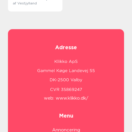
af Vestjylland
Adresse
web:
www.klikko.dk/
Menu
Annoncering