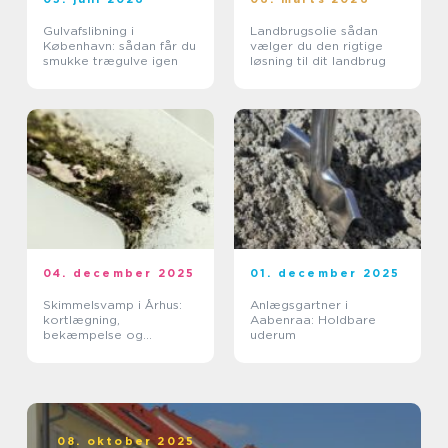
Gulvafslibning i
Landbrugsolie sådan
København: sådan får du
vælger du den rigtige
smukke trægulve igen
løsning til dit landbrug
04. december 2025
01. december 2025
Skimmelsvamp i Århus:
Anlægsgartner i
kortlægning,
Aabenraa: Holdbare
bekæmpelse og
uderum
forebyggelse
08. oktober 2025