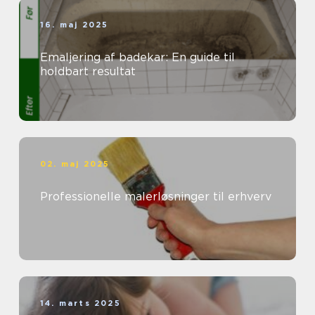
16. maj 2025
Emaljering af badekar: En guide til
holdbart resultat
02. maj 2025
Professionelle malerløsninger til erhverv
14. marts 2025