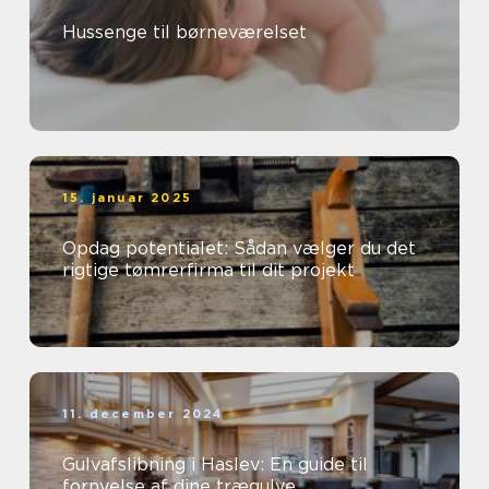
Hussenge til børneværelset
15. januar 2025
Opdag potentialet: Sådan vælger du det
rigtige tømrerfirma til dit projekt
11. december 2024
Gulvafslibning i Haslev: En guide til
fornyelse af dine trægulve