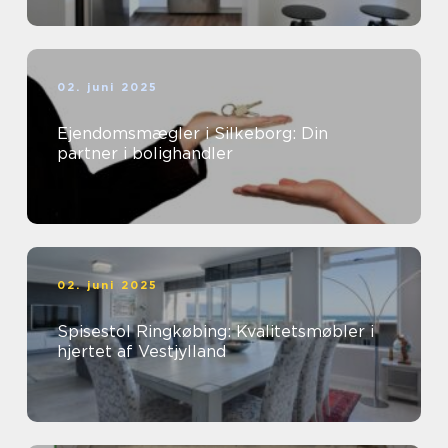
02. juni 2025
Ejendomsmægler i Silkeborg: Din
partner i bolighandler
02. juni 2025
Spisestol Ringkøbing: Kvalitetsmøbler i
hjertet af Vestjylland