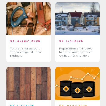
03. august 2026
08. juni 2026
Tømrerfirma aalborg
Reparation af vinduer:
sådan vælger du den
hvornår kan de reddes
rigtige
og hvornår skal de
samarbejdspartner
skiftes?
05. juni 2026
06. marts 2026