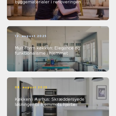
byggematerialer i renoveringen
12. august 2025
Multiform køkken: Elegance og
funktionalisme i hjemmet
08. august 2025
Køkken i Aarhus: Skræddersyede
løsninger til hjemmets hjerte