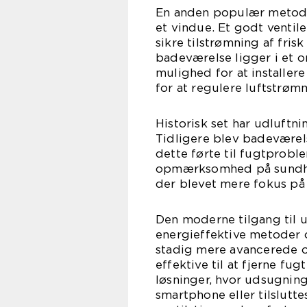
En anden populær metode 
et vindue. Et godt ventil
sikre tilstrømning af frisk
badeværelse ligger i et 
mulighed for at installer
for at regulere luftstrøm
Historisk set har udluftn
Tidligere blev badeværelse
dette førte til fugtprob
opmærksomhed på sundh
der blevet mere fokus på a
Den moderne tilgang til 
energieffektive metoder 
stadig mere avancerede o
effektive til at fjerne fu
løsninger, hvor udsugning
smartphone eller tilslutte