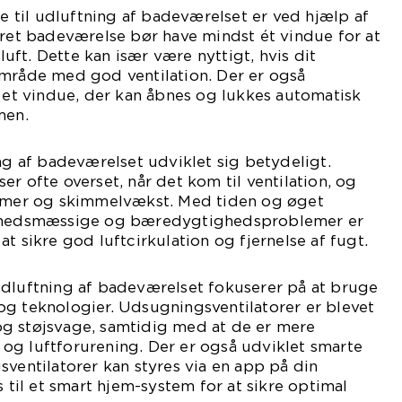
til udluftning af badeværelset er ved hjælp af
eret badeværelse bør have mindst ét vindue for at
 luft. Dette kan især være nyttigt, hvis dit
område med god ventilation. Der er også
e et vindue, der kan åbnes og lukkes automatisk
men.
ing af badeværelset udviklet sig betydeligt.
r ofte overset, når det kom til ventilation, og
lemer og skimmelvækst. Med tiden og øget
edsmæssige og bæredygtighedsproblemer er
t sikre god luftcirkulation og fjernelse af fugt.
udluftning af badeværelset fokuserer på at bruge
og teknologier. Udsugningsventilatorer er blevet
g støjsvage, samtidig med at de er mere
gt og luftforurening. Der er også udviklet smarte
sventilatorer kan styres via en app på din
s til et smart hjem-system for at sikre optimal