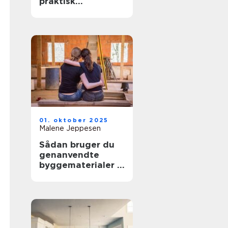
praktisk
opvarmning til dit
hjem
01. oktober 2025
Malene Jeppesen
Sådan bruger du
genanvendte
byggematerialer i
renoveringen