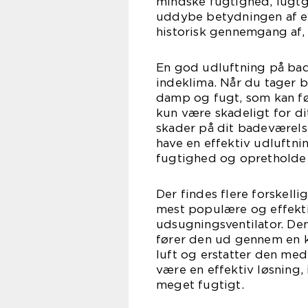
mindske fugtighed, lugtge
uddybe betydningen af en
historisk gennemgang af, 
En god udluftning på bad
indeklima. Når du tager 
damp og fugt, som kan fø
kun være skadeligt for d
skader på dit badeværelse
have en effektiv udluftni
fugtighed og opretholde 
Der findes flere forskelli
mest populære og effektiv
udsugningsventilator. Den
fører den ud gennem en kan
luft og erstatter den med
være en effektiv løsning,
meget fugtigt.