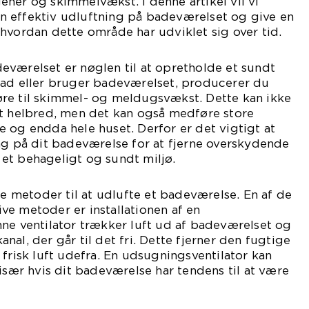
ner og skimmelvækst. I denne artikel vil vi
 effektiv udluftning på badeværelset og give en
hvordan dette område har udviklet sig over tid.
eværelset er nøglen til at opretholde et sundt
bad eller bruger badeværelset, producerer du
re til skimmel- og meldugsvækst. Dette kan ikke
it helbred, men det kan også medføre store
 og endda hele huset. Derfor er det vigtigt at
ng på dit badeværelse for at fjerne overskydende
et behageligt og sundt miljø.
ge metoder til at udlufte et badeværelse. En af de
e metoder er installationen af en
ne ventilator trækker luft ud af badeværelset og
al, der går til det fri. Dette fjerner den fugtige
 frisk luft udefra. En udsugningsventilator kan
 især hvis dit badeværelse har tendens til at være