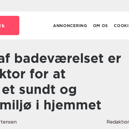
dk
ANNONCERING
OM OS
COOKI
ktor for at
 et sundt og
miljø i hjemmet
rtensen
Redaktio