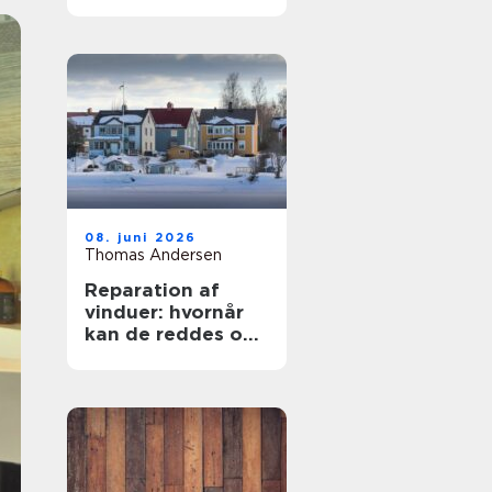
rigtige
samarbejdspartner
08. juni 2026
Thomas Andersen
Reparation af
vinduer: hvornår
kan de reddes og
hvornår skal de
skiftes?