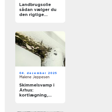
Landbrugsolie
sådan vælger du
den rigtige
løsning til dit
landbrug
04. december 2025
Malene Jeppesen
Skimmelsvamp i
Århus:
kortlægning,
bekæmpelse og
forebyggelse