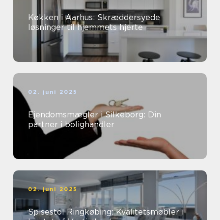
Køkken i Aarhus: Skræddersyede
løsninger til hjemmets hjerte
02. juni 2025
Ejendomsmægler i Silkeborg: Din
partner i bolighandler
02. juni 2025
Spisestol Ringkøbing: Kvalitetsmøbler i