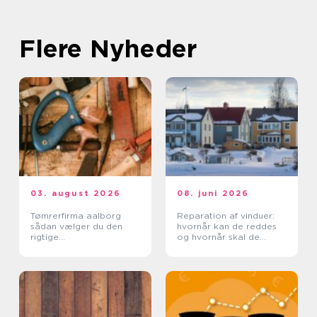
Flere Nyheder
03. august 2026
08. juni 2026
Tømrerfirma aalborg
Reparation af vinduer:
sådan vælger du den
hvornår kan de reddes
rigtige
og hvornår skal de
samarbejdspartner
skiftes?