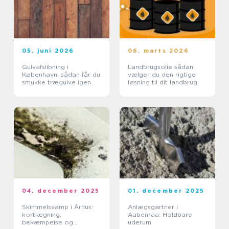
05. juni 2026
06. marts 2026
Gulvafslibning i
Landbrugsolie sådan
København: sådan får du
vælger du den rigtige
smukke trægulve igen
løsning til dit landbrug
04. december 2025
01. december 2025
Skimmelsvamp i Århus:
Anlægsgartner i
kortlægning,
Aabenraa: Holdbare
bekæmpelse og
uderum