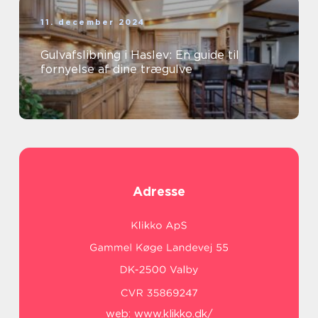
11. december 2024
Gulvafslibning i Haslev: En guide til
fornyelse af dine trægulve
Adresse
web:
www.klikko.dk/